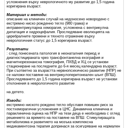
усложнения върху неврологичното му развитие до 1,5 година
коригирана възраст.
Материал и методи:
описание на клиничен случай на недоносено новородено с
екстремно ниско рожденно тегло (980 грама) и
интравентрикуларна хеморагия, усложнена с вентрикулна
дилатация и хидроцефалия. Проследяване еволюцията на
церебралните промени и тяхното отражение върху
неврологичния статус до 1,5 корегирана възраст.
Резултати
: след понесената патология в неонаталния период и
диагностицираната чрез трансфонтанелна ехография и
магнитнорезонансна томография, ПХВД и ХЦ се установи
стациониране на последните до 6-я месец календарна възраст.
При съответно за възрастта нервнопсихическо развитие (НПР) не
се наложи поставяне на вентрикулоперитонеален шънт (ВПШ).
Проследяването до 1,5 година коригирана възраст не установи
отклонения в неврологичното развитие
на детето.
Изводи:
екстремно ниското рождено тегло обуславя повишен риск за
постхеморагични усложнения в ЦНС. Динамична клинична и
параклинична оценка на НПР на тези деца е необходима с оглед
решението за времето на поставяне на ВПШ. Стимулиращата
метаболизма и развитието на мозъка комплексна
медикаментозна терапия допринася за осигуряване на нормален