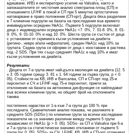
вдишване, И/В) и експираторно усилие на Valsalva, както и
запоказателите от честотния анализ спектрална площ (СП) и
отношението LF/HF в покой и СП при 5 минутно ортостатично
натоварване в право положение (СП-орт). Децата бяха разделени
в 7 клинични подгрупи на базата на проследения във времето
инвивидуален осреднен НвА1с. Първите 5 подгрупи включват
деца с индивидуален осреднен НвА1с <7. 0%, 7. 01-8. 0%, 8. 01-
9. 0%, 9. 01-10. 0% и над 10. 0%. Шеста група се състои от деца
с установени от скрининга късни усложнения на диабета
(ретино-, невро и/или нефропатия), среден НвА1с над 10% за
групата. Седма група се оформи от деца с изоставане в растежа
под -2 SDS. При тях също средният НвА1с е над 10% и имат
късни усложнения на диабета.
Резултати
. Децата от 7-а група имат най-дълга еволюция на диабета (12. 5
± 3. 05 години срещу 3. 81 ± 1. 64 години за първа група, р < 0.
05). Стойности на КВ, И/В и Валсалва, СП и СП-орт под 25-и
персентил и СЧ и LF/HF над 75-и персентил, приети за
отклонение на базата на автономна дисфункция се наблюдават
във всички клинични групи, но общият брой на отклонените
такива
постепенно нараства от 1-а към 7-а група до 100 % при
последната. Сравнителния анализ показва, че разликите в
средните SDS (SDSs-) по клинични групи за всички изследвани
показатели не са значимо различни между първите 5 групи
независимо от НвА1с (р > 0. 05). SDSs- за СП и Valsalva при 6-а
и 7-а група са статистически значимо откланени от първите 5
групи (р< 0. 05). SDSs- за СЧ, LF/HF, КВ, И/В и СП-орт отличават