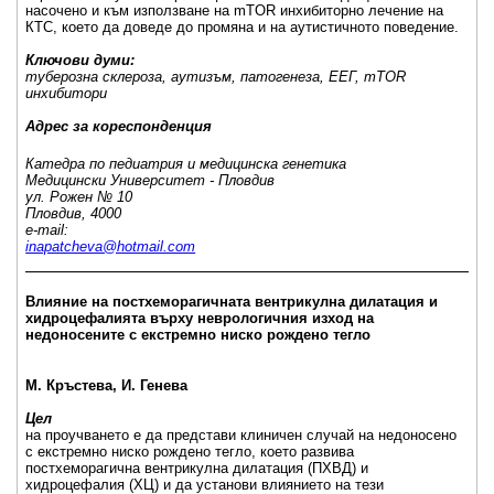
насочено и към използване на mTOR инхибиторно лечение на
КТС, което да доведе до промяна и на аутистичното поведение.
Ключови думи:
туберозна склероза, аутизъм, патогенеза, ЕЕГ, mTOR
инхибитори
Адрес за кореспонденция
Катедра по педиатрия и медицинска генетика
Медицински Университет - Пловдив
ул. Рожен № 10
Пловдив, 4000
e-mail:
inapatcheva@hotmail.com
_____________________________________________________
Влияние на постхеморагичната вентрикулна дилатация и
хидроцефалията върху неврологичния изход на
недоносените с екстремно ниско рождено тегло
М. Кръстева, И. Генева
Цел
на проучването е да представи клиничен случай на недоносено
с екстремно ниско рождено тегло, което развива
постхеморагична вентрикулна дилатация (ПХВД) и
хидроцефалия (ХЦ) и да установи влиянието на тези