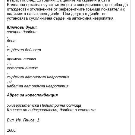
възрастта след 15 години. За целите на скрининга СП и
Валсалва показват чувствителност и специфичност, способна да
отъждестви отклонените от референтните граници показатели с
наличието на захарен диабет. При децата с диабет се
установява субклинична сърдечна автономна невропатия.
Ключови думи:
захарен диабет
,
деца
,
сърдечна дейност
,
времеви анализ
, ч
естотен анализ
,
сърдечна автономна невропатия
, д
иабетна автономна невропатия
Адрес за кореспонденция
Университетска Педиатрична болница
Клиника по ендокринология, диабет и генетика
Бул. Ив. Гешов, 1
1606,