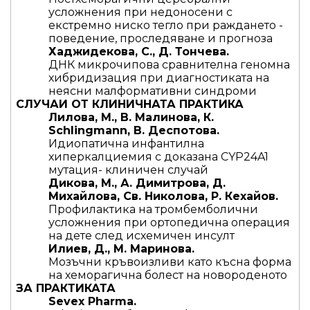
усложнения при недоносени с
екстремно ниско тегло при раждането -
поведение, проследяване и прогноза
Хаджидекова, С., Д. Тончева.
ДНК микрочипова сравнителна геномна
хибридизация при диагностиката на
неясни малформативни синдроми
СЛУЧАИ ОТ КЛИНИЧНАТА ПРАКТИКА
Лилова, М., В. Малинова, К.
Schlingmann, В. Деспотова.
Идиопатична инфантилна
хиперкалциемия с доказана CYP24A1
мутация- клиничен случай
Дикова, М., А. Димитрова, Д.
Михайлова, Св. Николова, Р. Кехайов.
Профилактика на тромбемболични
усложнения при ортопедична операция
на дете след исхемичен инсулт
Илиев, Д., М. Маринова.
Мозъчни кръвоизливи като късна форма
на хеморагична болест на новороденото
ЗА ПРАКТИКАТА
Sevex Pharma.