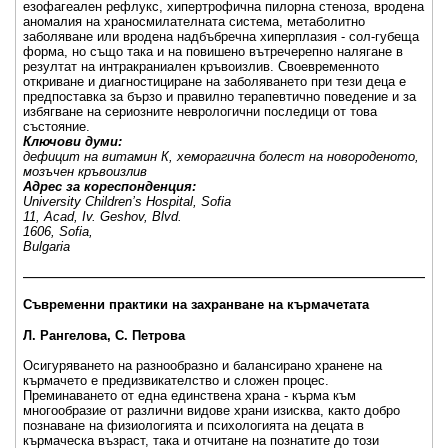
езофагеален рефлукс, хипертрофична пилорна стеноза, вродена
аномалия на храносмилателната система, метаболитно
заболяване или вродена надбъбречна хиперплазия - сол-губеща
форма, но също така и на повишено вътречерепно налягане в
резултат на интракраниален кръвоизлив. Своевременното
откриване и диагностициране на заболяването при тези деца е
предпоставка за бързо и правилно терапевтично поведение и за
избягване на сериозните неврологични последици от това
състояние.
Ключови думи:
дефицит на витамин К, хеморагична болест на новороденото,
мозъчен кръвоизлив
Адрес за кореспонденция:
University Children’s Hospital, Sofia
11, Acad, Iv. Geshov, Blvd.
1606, Sofia,
Bulgaria
_____________________________________________________
Съвременни практики на захранване на кърмачетата
Л. Рангелова, С. Петрова
Осигуряването на разнообразно и балансирано хранене на
кърмачето е предизвикателство и сложен процес.
Преминаването от една единствена храна - кърма към
многообразие от различни видове храни изисква, както добро
познаване на физиологията и психологията на децата в
кърмаческа възраст, така и отчитане на познатите до този