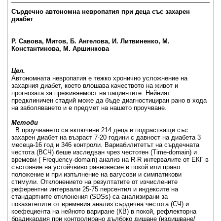
Сърдечно автономна невропатия при деца със захарен
диабет
Р. Савова, Митов, Б. Ангелова, И. Литвиненко, М.
Константинова, М. Аршинкова
Цел.
Автономната невропатия е тежко хронично усложнение на
захарния диабет, което влошава качеството на живот и
прогнозата за преживяемост на пациентите. Нейният
предклиничен стадий може да бъде диагностициран рано в хода
на заболяването и е предмет на нашето проучване.
Методи
. В проучването са включени 214 деца и подрастващи със
захарен диабет на възраст 7-20 години с давност на диабета 3
месеца-16 год и 346 контроли. Вариабилитетът на сърдечната
честота (ВСЧ) беше изследван чрез честотен (Time-domain) и
времеви ( Frequency-domain) анализ на R-R интервалите от ЕКГ в
състояние на устойчвиво равновесие в покой или право
положение и при изпълнение на вагусови и симпатикови
стимули. Отклонението на резултатите от изчислените
референтни интервали 25-75 персентил и индексите на
стандартните отклонения (SDSs) са анализирани за
показателите от времевия анализ сърдечна честота (СЧ) и
коефециента на нейното вариране (КВ) в покой, рефлекторна
брадикардия при контролирано дълбоко дишане (издишване/