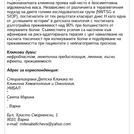
първоначалната клинична проява най-често е безсимптомна
абдоминална маса. Независимо от различията в терапевтичния
подход на двете големи изследователски групи (NWTSG и
SIOP), постигнатите от тях резултати класират днес Н като една
от „успешните истории“ в детската онкология с постигната
дълготрайна преживяемост над 90% при болшинството от
лекуваните болни. Съвместните усилия са насочени към
афиниране на риск-адаптираната терапия с цел намаляване на
късната токсичност при излекуваните болни и подобряване на
преживяемостта при пациентите с неблагоприятна прогноза.
Ключови думи:
нефробластом, генетична предиспозиция, лечение, късни
ефекти, преживяемост
Адрес за кореспонденция:
Специализирана Детска Клиника по
Клинична Хематология и Онкология,
УМБАЛ
“
Света Марина
”
, Варна
Бул, Христо Смирненски, 1
9010, Варна
e-mail: milenabeltcheva@yahoo.com
_____________________________________________________