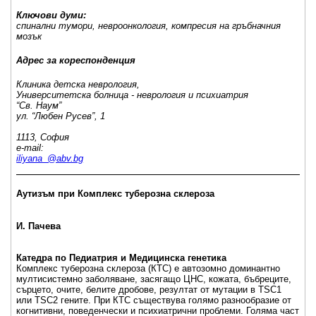
Ключови думи:
спинални тумори, невроонкология, компресия на гръбначния
мозък
Адрес за кореспонденция
Клиника детска неврология,
Университетска болница - неврология и психиатрия
“Св. Наум”
ул. “Любен Русев”, 1
1113, София
e-mail:
iliyana_@abv.bg
_____________________________________________________
Аутизъм при Комплекс туберозна склероза
И. Пачева
Катедра по Педиатрия и Медицинска генетика
Комплекс туберозна склероза (КТС) е автозомно доминантно
мултисистемно заболяване, засягащо ЦНС, кожата, бъбреците,
сърцето, очите, белите дробове, резултат от мутации в TSC1
или TSC2 гените. При КТС съществува голямо разнообразие от
когнитивни, поведенчески и психиатрични проблеми. Голяма част