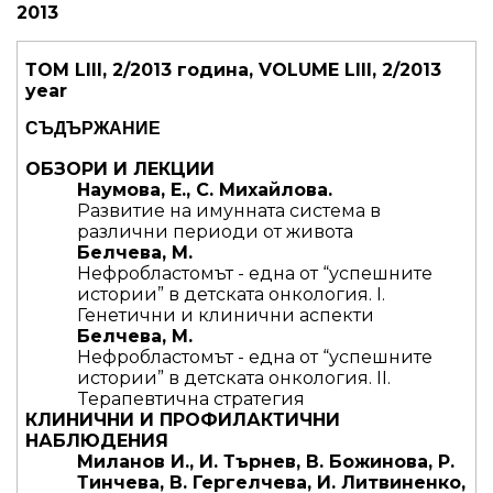
2013
Т
ОМ LIII, 2/2013 година, VOLUME LIII, 2/2013
year
СЪДЪРЖАНИЕ
ОБЗОРИ И ЛЕКЦИИ
Наумова, Е., С. Mихайлова.
Развитие на имунната система в
различни периоди от живота
Белчева, М.
Нeфробластомът - една от “успешните
истории” в детската онкология. I.
Генетични и клинични аспекти
Белчева, М.
Нeфробластомът - една от “успешните
истории” в детската онкология. II.
Teрапевтична стратегия
КЛИНИЧНИ И ПРОФИЛАКТИЧНИ
НАБЛЮДЕНИЯ
Миланов И., И. Търнев, В. Божинова, Р.
Тинчева, В. Гергелчева, И. Литвиненко,