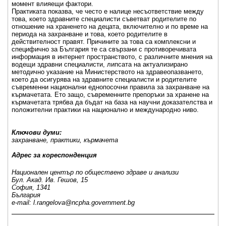
момент влияещи фактори.
Практиката показва, че често е налице несъответствие между
това, което здравните специалисти съветват родителите по
отношение на храненето на децата, включително и по време на
периода на захранване и това, което родителите в
действителност правят. Причините за това са комплексни и
специфично за България те са свързани с противоречивата
информация в интернет пространството, с различните мнения на
водещи здравни специалисти, липсата на актуализирано
методично указание на Министерството на здравеопазването,
което да осигурява на здравните специалисти и родителите
съвременни национални еднопосочни правила за захранване на
кърмачетата. Ето защо, съвременните препоръки за хранене на
кърмачетата трябва да бъдат на база на научни доказателства и
положителни практики на национално и международно ниво.
Ключови думи:
захранване, практики, кърмачета
Адрес за кореспонденция
Национален център по обществено здраве и анализи
Бул. Акад. Ив. Гешов, 15
София, 1341
България
e-mail: l.rangelova@ncpha.government.bg
_____________________________________________________