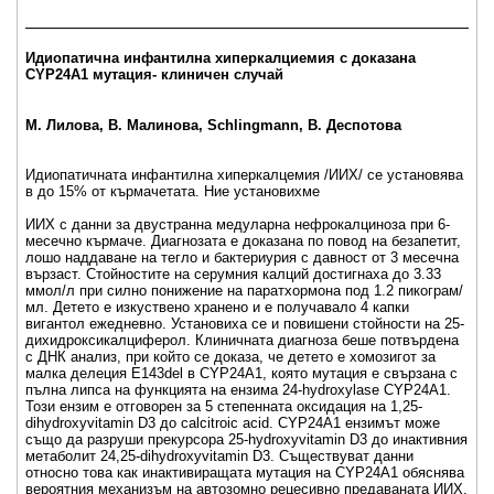
_____________________________________________________
Идиопатична инфантилна хиперкалциемия с доказана
CYP24A1 мутация- клиничен случай
М. Лилова, В. Малинова, Schlingmann, В. Деспотова
Идиопатичната инфантилна хиперкалцемия /ИИХ/ се установява
в до 15% от кърмачетата. Ние установихме
ИИХ с данни за двустранна медуларна нефрокалциноза при 6-
месeчно кърмаче. Диагнозата е доказана по повод на безапетит,
лошо наддаване на тегло и бактериурия с давност от 3 месечна
вързаст. Стойностите на серумния калций достигнаха до 3.33
ммол/л при силно понижение на паратхормона под 1.2 пикограм/
мл. Детето е изкуствено хранено и е получавало 4 капки
вигантол ежедневно. Установиха се и повишени стойности на 25-
дихидроксикалциферол. Клиничната диагноза беше потвърдена
с ДНК анализ, при който се доказа, че детето е хомозигот за
малка делеция Е143del в CYP24A1, която мутация е свързана с
пълна липса на функцията на ензима 24-hydroxylase CYP24A1.
Този ензим е отговорен за 5 степенната оксидация на 1,25-
dihydroxyvitamin D3 до calcitroic acid. CYP24A1 ензимът може
също да разруши прекурсора 25-hydroxyvitamin D3 до инактивния
метаболит 24,25-dihydroxyvitamin D3. Съществуват данни
относно това как инактивиращата мутация на CYP24A1 обяснява
вероятния механизъм на автозомно рецесивно предаваната ИИХ.