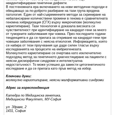
неидентифицирани генетични дефекти.
В постгеномната ера включването на нови методични подходи е
обещаващо за по-доброто разбиране на тази група вродена
патология. Един от най-съвременните методи за скриниране на
небалансирани количествени промени в генома е сравнителната
геномна хибридизация (СГХ) върху микрочипове (молекулно
кариотипиране). Тази технология е доказала високата си
чувствителност при идентифициране на кандидат-гени за много
от туморните заболявания при човека. През последните години
тенденцията е да се прилага за откриване на кандидат-гени при
човешки заболявания с неясна етиология. Информацията, която
се набира от тези проучвания ще даде силен тласък върху
изследванията на процесите на ембриогенезата.
Молекулното кариотипиране се очертава като изключително
подходящ метод за генетичното диагностициране на пациенти с
неясни дисморфични синдроми и интелектуална
недостатъчност. То може успешно да замести цитогенетичното
изследване и да се прилага като пръв метод на избор.
Ключови думи:
молекулно кариотипиране, неясни малформативни синдроми
Адрес за кореспонденция
Катедра по Медицинска генетика,
Медицински Факултет, МУ-София
ул. Здраве, 2
1431, София