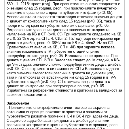
539 - 1. 221Възраст (год). При сравнителния анализ спадането е
очевидно след 15 години, респ. при приключилите пубертетно
развитие в сравнение с пред- и пубертетните фази (p<0. 05).
Неповлияната от възрастта тахикардия отличава значимо децата
с диабет от контролите както след 15 години (p<0. 05), така и
преди и след края на пубертетното им съзряване, p<0. 05.
Регресионните уравнения доказват зависимо от възрастта
намаление на КВ и СП (p<0. 05) При контролите спадането на КВ
е с 0. 22 % /год, на СП с 4. 01bm2. Hz/год), още по-изразено при
децата с диабет, респ. 0. 38%/год за КВ и 4. 4bm2. Hz за СП.
Сравнителният анализ на КВ, СП и И/В при здравите показва
значимо намаляване в IV пубертетен стадий спрямо
предпубертетните деца, p<0. 05. Валсалва не се променя. При
децата с диабет СП, И/В и Валсалва спадат до IV стадий, а КВ-
до V-и стадий, значимо спрямо предпубертетните деца с диабет,
p<0. 05. С по-стръмното си намаление СП и Валсалва създават
както значими възрастови разлики в групата на диабетиците,
така и ги открояват от връстниците им след 15 години и в IV-V
пубертетен стадий (p<0. 05). СП отличава изцяло децата с
диабет от контролите при прегрупиране по пол, p<0. 05.
Изработени са референтни стойности и критерии за валидност за
всеки от показателите.
Заключение
: Приложените електрофизиологични тестове за сърдечна
автономна инервация показват възрастови и зависими от
пубертетното развитие промени в СЧ и ВСЧ при здравите деца.
Същите се задълбочават при децата с диабет до значими
разлики от контролите в края на пубертетното съзряване, респ.