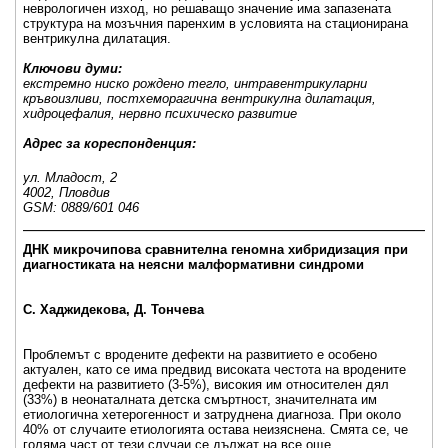
неврологичен изход, но решаващо значение има запазената
структура на мозъчния паренхим в условията на стационирана
вентрикулна дилатация.
Ключови думи:
екстремно ниско рождено тегло, интравентрикуларни
кръвоизливи, постхеморагична вентрикулна дилатация,
хидроцефалия, нервно психическо развитие
Адрес за кореспонденция:
ул. Младост, 2
4002, Пловдив
GSM: 0889/601 046
_____________________________________________________
ДНК микрочипова сравнителна геномна хибридизация при
диагностиката на неясни малформативни синдроми
С. Хаджидекова, Д. Тончева
Проблемът с вродените дефекти на развитието е особено
актуален, като се има предвид високата честота на вродените
дефекти на развитието (3-5%), високия им относителен дял
(33%) в неонаталната детска смъртност, значителната им
етиологична хетерогенност и затруднена диагноза. При около
40% от случаите етиологията остава неизяснена. Смята се, че
голяма част от тези случаи се дължат на все още