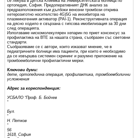
се лекува в Детска Клиника на Университетската болница по
ортопедия, София. Предоперативният ДНК анализ за
предразположения към дълбоки венозни тромбози открива
хетерозиготно носителство 4G)5G на инхибитора на
плазминогенния активатор (PAI-1). Реконструктивната операция
на дясно ходило е свързана с гипсова имобилизация за 30 дни
след операцията.
Използваме нискомолекулярен хепарин по приет консенсус за
профилактика на ВТЕ за нашата страна, съобразен със световни
стандарти.
Съобразяваме се с автори, които изказват мнение, че в
педиатричните болници има пациенти, при които е необходимо
да се извършва системен скрининг и разумно приложение на
тромбоемболични профилактични мерки.
Ключови думи:
дете, ортопедична операция, профилактика, тромбоемболични
усложнения
Адрес за кореспонденция:
УСБАЛО “Проф. Б. Бойчев
”
Бул.
“
Н. Петков
”
56
1618, София