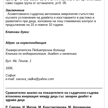
само седма група от останалите, p<0. 05.
Заключение
. Асимптомната сърдечна автономна невропатия съпътства
късните усложнения на диабета и изоставането в растежа и
развитието при деца, изложени на лош гликемичен контрол в
продължение на 10 и повече 10 години.
Ключови думи:
Адрес за кореспонденция
Университетска Педиатрична болница
Клиника по ендокринология, диабет и генетика
Бул. Ив. Гешов, 1
1606,
София
e-mail: savova_radka@yahoo.com
_____________________________________________________
Сравнителен анализ на показателите на сърдечнно-съдова
втономна инервация между деца със захарен диабет и
здрави деца
Р. Савова, И. Митов, М. Константинова, М. Аршинкова