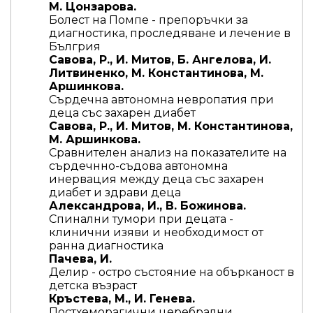
М. Цонзарова.
Болест на Помпе - препоръчки за
диагностика, проследяване и лечение в
Бългрия
Савова, Р., И. Митов, Б. Ангелова, И.
Литвиненко, М. Константинова, М.
Аршинкова.
Сърдечна автономна невропатия при
деца със захарен диабет
Савова, Р., И. Митов, М. Константинова,
М. Аршинкова.
Сравнителен анализ на показателите на
сърдечнно-съдова автономна
инервация между деца със захарен
диабет и здрави деца
Александрова, И., В. Божинова.
Спинални тумори при децата -
клинични изяви и необходимост от
ранна диагностика
Пачева, И.
Делир - остро състояние на обърканост в
детска възраст
Кръстева, М., И. Генева.
Постхеморагични церебрални