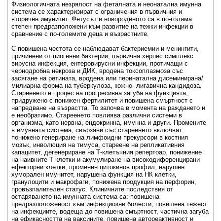
Физиологичната незрялост на феталната и неонатална имунна
система се характеризират с ограничения в първичния и
вторичен имунитет. Фетусът и новороденото са в по-голяма
степен предразположени към развитие на тежки инфекции в
сравнение с по-големите деца и възрастните.
С повишена честота се наблюдават бактериемии и менингити,
причинени от пиогенни бактерии, първична херпес симплекс
вирусна инфекция, ентеровирусни инфекции, протичащи с
чернодробна некроза и ДИК, вродена токсоплазмоза със
засягане на ретината, вродена или перинатална дисеминирана/
милиарна форма на туберкулоза, кожно- лигавична кандидоза.
Стареенето е процес на прогресивна загуба на функцията,
придружено с понижен фертилитет и повишена смъртност с
напредване на възрастта. То започва в момента на раждането и
е необратимо. Стареенето повлиява различни системи в
организма, като нервна, ендокринна, имунна и други. Промените
в имунната система, свързани със стареенето включват:
понижено генериране на лимфоидни прекурсори в костния
мозък, инволюция на тимуса, стареене на репликативния
капацитет, дегенериране на Т-клетъчния репертоар, понижение
на наивните Т клетки и акумулиране на високодиференцирани
ефекторни клетки, променен цитокинов профил, нарушен
хуморален имунитет, нарушена функция на НК клетки,
гранулоцити и макрофаги, понижена продукция на перфорин,
провъзпалителен статус. Клиничните последствия от
остаряването на имунната система са: повишена
предразположеност към инфекциозни болести, повишена тежест
на инфекциите, водеща до повишена смъртност, частична загуба
на ефикасността на ваксините, повишена автореактивност и