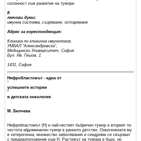
склонност към развитие на тумори.
К
лючови думи:
имунна система, съзряване, остаряване
Адрес за кореспонденция:
Клиника по клинична имунология,
УМБАЛ “Александровска”,
Медицински Университет, София
Бул. Ив. Гешов, 1
1431, София
_____________________________________________________
Нeфробластомът - една от
“
успешните истории
”
в детската онкология
М. Белчева
Нефробластомът (Н) е най-честият бъбречен тумор и вторият по
честота абдоминален тумор в ранното детство. Онкогенезата му
е хетерогенна; множество заболявания и синдроми се свързват
с предразположение към Н. Растежът на тумора е бърз, но