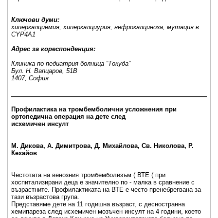
Ключови думи:
хиперкалциемия, хиперкалциурия, нефрокалциноза, мутация в
CYP4A1
Адрес за кореспонденция:
Клиника по педиатрия болница “Токуда”
Бул. Н. Вапцаров, 51B
1407, София
_____________________________________________________
Профилактика на тромбемболични усложнения при
ортопедична операция на дете след
исхемичен инсулт
М. Дикова, А. Димитрова, Д. Михайлова, Св. Николова, Р.
Кехайов
Честотата на венозния тромбемболизъм ( ВТЕ ( при
хоспитализирани деца е значително по - малка в сравнение с
възрастните. Профилактиката на ВТЕ е често пренебрегвана за
тази възрастова група.
Представяме дете на 11 годишна възраст, с десностранна
хемипареза след исхемичен мозъчен инсулт на 4 години, което