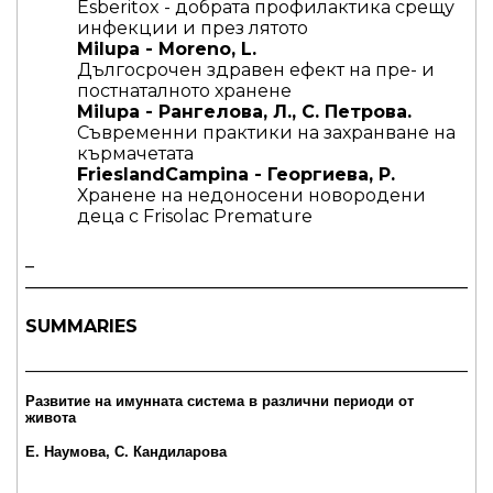
Esberitox - добрата профилактика срещу
инфекции и през лятото
Мilupa - Moreno, L.
Дългосрочен здравен ефект на пре- и
постнаталното хранене
Мilupa - Рангелова, Л., С. Петрова.
Съвременни практики на захранване на
кърмачетата
FrieslandCampina - Георгиева, Р.
Хранене на недоносени новородени
деца с Frisolac Premature
_
_____________________________________________________
SUMMARIES
_____________________________________________________
Развитие на имунната система в различни периоди от
живота
Е. Наумова, С. Кандиларова