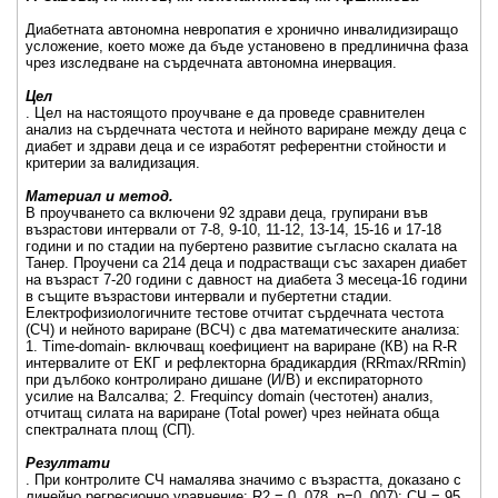
Диабетната автономна невропатия е хронично инвалидизиращо
усложение, което може да бъде установено в предлинична фаза
чрез изследване на сърдечната автономна инервация.
Цел
. Цел на настоящото проучване е да проведе сравнителен
анализ на сърдечната честота и нейното вариране между деца с
диабет и здрави деца и се изработят референтни стойности и
критерии за валидизация.
Материал и метод.
В проучването са включени 92 здрави деца, групирани във
възрастови интервали от 7-8, 9-10, 11-12, 13-14, 15-16 и 17-18
години и по стадии на пубертено развитие съгласно скалата на
Танер. Проучени са 214 деца и подрастващи със захарен диабет
на възраст 7-20 години с давност на диабета 3 месеца-16 години
в същите възрастови интервали и пубертетни стадии.
Електрофизиологичните тестове отчитат сърдечната честота
(СЧ) и нейното вариране (ВСЧ) с два математическите анализа:
1. Time-domain- включващ коефициент на вариране (КВ) на R-R
интервалите от ЕКГ и рефлекторна брадикардия (RRmax/RRmin)
при дълбоко контролирано дишане (И/В) и експираторното
усилие на Валсалва; 2. Frequincy domain (честотен) анализ,
отчитащ силата на вариране (Total power) чрез нейната обща
спектралната площ (СП).
Резултати
. При контролите СЧ намалява значимо с възрастта, доказано с
линейно регресионно уравнение: R2 = 0. 078, p=0. 007): СЧ = 95.