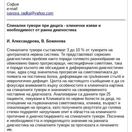
София
e-mail:
savova_radka@yahoo.com
_____________________________________________________
Спинални тумори при децата - клинични изяви и
необходимост от ранна диагностика
И. Александрова, В. Божинова
Спиналните тумори съставляват 3 до 10 % от туморите на
централната нервна система. Те представляват сериозен
диагностичен проблем както поради голямото разнообразие на
обикновено бавно прогресиращи, неспецифични симптоми, така
и поради късното им обсъждане в диференциално-диагностичен
план, едва след значителна прогресия на симптоматиката до
появата на постоянна болка, деформации на гръбначния стълб и
неврологичен дефицит. Целта на настоящото съобщение е да се
фокусира вниманието върху особеностите в клиничната картина
на спиналните тумори и значението на своевременното
поставяне на диагнозата. Анализирани са данните при 25
пациенти, лекувани в Клиниката по нервни болести за деца, по
отношение на първоначална симптоматика, клиника, възраст и
локализация на процеса, като получените резултати до голяма
степен подкрепят натрупания опит в областта на клиничното
протичане и диагностицирането на спиналните тумори. Посочена
е необходимостта и определящото значение на ранната
диагностика на спиналните тумори за прогнозата и лечението
им.