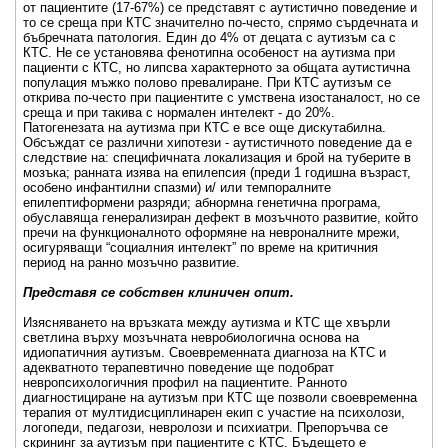
от пациентите (17-67%) се представят с аутистично поведение и
то се среща при КТС значително по-често, спрямо сърдечната и
бъбречната патология. Един до 4% от децата с аутизъм са с
КТС. Не се установява фенотипна особеност на аутизма при
пациенти с КТС, но липсва характерното за общата аутистична
популация мъжко полово превалиране. При КТС аутизъм се
открива по-често при пациентите с умствена изостаналост, но се
среща и при такива с нормален интелект - до 20%.
Патогенезата на аутизма при КТС е все още дискутабилна.
Обсъждат се различни хипотези - аутистичното поведение да е
следствие на: специфичната локализация и брой на туберите в
мозъка; ранната изява на епилепсия (преди 1 годишна възраст,
особено инфантилни спазми) и/ или темпоралните
епилептиформени разряди; абнормна генетична програма,
обуславяща генерализиран дефект в мозъчното развитие, който
пречи на функционалното оформяне на невроналните мрежи,
осигуряващи “социалния интелект” по време на критичния
период на ранно мозъчно развитие.
Представя се собствен клиничен опит.
Изясняването на връзката между аутизма и КТС ще хвърли
светлина върху мозъчната невробиологична основа на
идиопатичния аутизъм. Своевременната диагноза на КТС и
адекватното терапевтично поведение ще подобрат
невропсихологичния профил на пациентите. Ранното
диагностициране на аутизъм при КТС ще позволи своевременна
терапия от мултидисциплинарен екип с участие на психолози,
логопеди, педагози, невролози и психиатри. Препоръчва се
скрининг за аутизъм при пациентите с КТС. Бъдещето е