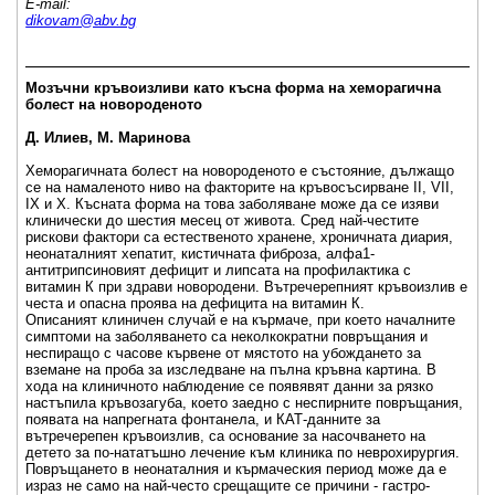
Е-mail:
dikovam@abv.bg
_____________________________________________________
Мозъчни кръвоизливи като късна форма на хеморагична
болест на новороденото
Д. Илиев, М. Маринова
Хеморагичната болест на новороденото е състояние, дължащо
се на намаленото ниво на факторите на кръвосъсирване II, VII,
IX и X. Късната форма на това заболяване може да се изяви
клинически до шестия месец от живота. Сред най-честите
рискови фактори са естественото хранене, хроничната диария,
неонаталният хепатит, кистичната фиброза, алфа1-
антитрипсиновият дефицит и липсата на профилактика с
витамин К при здрави новородени. Вътречерепният кръвоизлив е
честа и опасна проява на дефицита на витамин К.
Описаният клиничен случай е на кърмаче, при което началните
симптоми на заболяването са неколкократни повръщания и
неспиращо с часове кървене от мястото на убождането за
вземане на проба за изследване на пълна кръвна картина. В
хода на клиничното наблюдение се появявят данни за рязко
настъпила кръвозагуба, което заедно с неспирните повръщания,
появата на напрегната фонтанела, и КАТ-данните за
вътречерепен кръвоизлив, са основание за насочването на
детето за по-нататъшно лечение към клиника по неврохирургия.
Повръщането в неонаталния и кърмаческия период може да е
израз не само на най-често срещащите се причини - гастро-